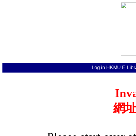
Log in HKMU E
Inv
網