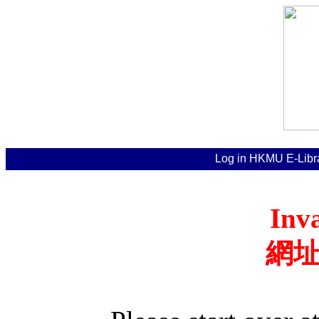
Log in HKMU E
Inv
網